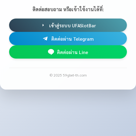
ติดต่อสอบถาม หรือเข้าใช้งานได้ที่:
เข้าสู่ระบบ UFASlotBar
ติดต่อผ่าน Telegram
ติดต่อผ่าน Line
© 2025 59gbet-th.com